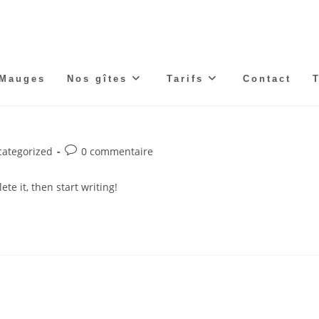
 Mauges
Nos gîtes
Tarifs
Contact
Commentaires
ategorized
0 commentaire
ry:
de
la
te it, then start writing!
publication :