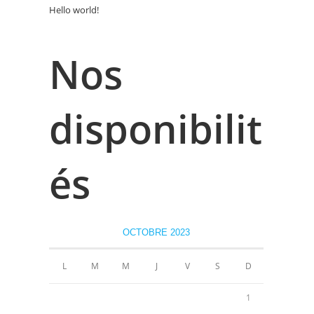
Hello world!
Nos
disponibilit
és
OCTOBRE 2023
L
M
M
J
V
S
D
1