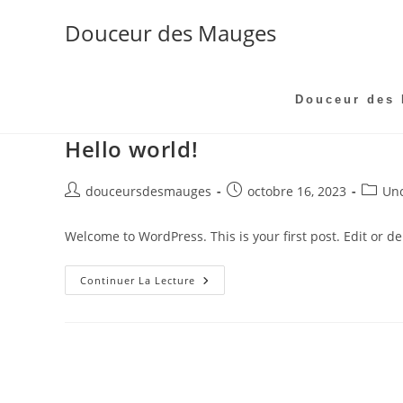
Skip
Douceur des Mauges
to
content
Douceur des
Hello world!
Auteur/autrice
Publication
Post
douceursdesmauges
octobre 16, 2023
Unc
de
publiée :
catego
la
Welcome to WordPress. This is your first post. Edit or dele
publication :
Hello
Continuer La Lecture
World!